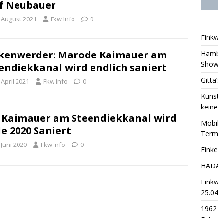
f Neubauer
. August 2021
Fkw Info
0
Finkw
kenwerder: Marode Kaimauer am
Hambu
Sho
endiekkanal wird endlich saniert
Gitta
 April 2021
Fkw Info
0
Kunst
keine
 Kaimauer am Steendiekkanal wird
Mobil
e 2020 Saniert
Term
 Juni 2020
Fkw Info
0
Fink
HADAG
Finkw
25.04
1962