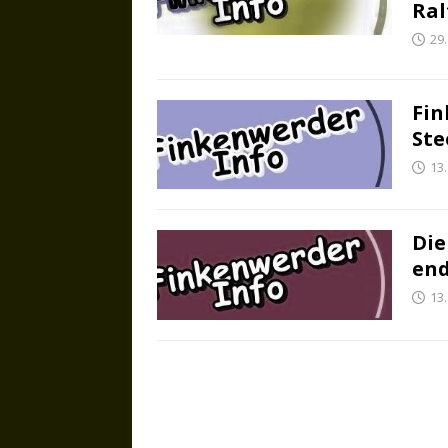
Ral
29
Fin
Ste
13.
Die
end
13.