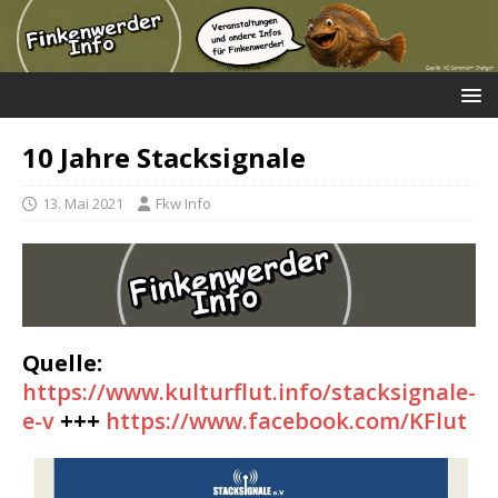
10 Jahre Stacksignale
13. Mai 2021
Fkw Info
Quelle:
https://www.kulturflut.info/stacksignale-
e-v
+++
https://www.facebook.com/KFlut