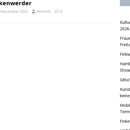
nkenwerder
. November 2022
Fkw Info
0
Kultu
2026.
Fraue
Freit
Finkw
Hambu
Sho
Gitta
Kunst
keine
Mobil
Term
Fink