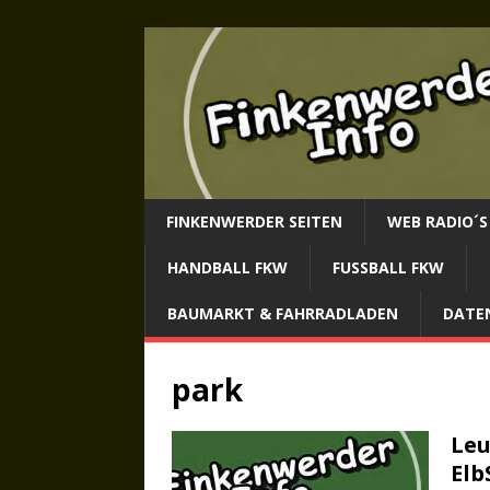
FINKENWERDER SEITEN
WEB RADIO´S
HANDBALL FKW
FUSSBALL FKW
BAUMARKT & FAHRRADLADEN
DATE
park
Leu
Elb