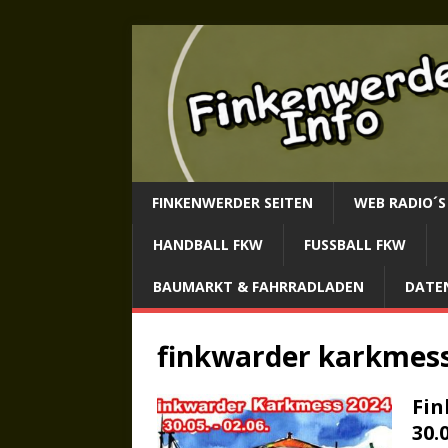
FINKENWERDER SEITEN
WEB RADIO´S
HANDBALL FKW
FUSSBALL FKW
BAUMARKT & FAHRRADLADEN
DATE
finkwarder karkmes
Fin
30.