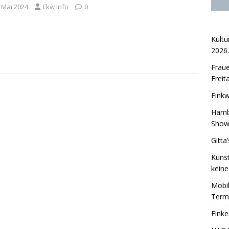
. Mai 2024
Fkw Info
0
Kultu
2026.
Fraue
Freit
Finkw
Hambu
Sho
Gitta
Kunst
keine
Mobil
Term
Fink