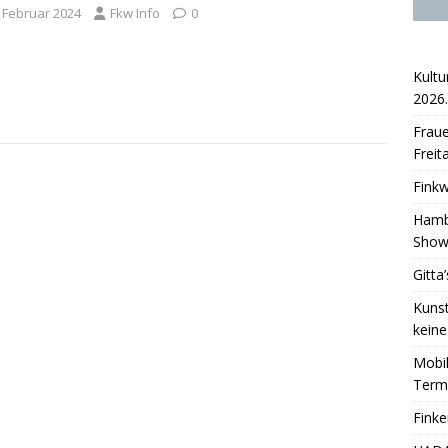
. Februar 2024
Fkw Info
0
Kultu
2026.
Fraue
Freit
Finkw
Hambu
Sho
Gitta
Kunst
keine
Mobil
Term
Fink